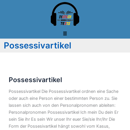
Zum
Inhalt
springen
Possessivartikel
Possessivartikel
Possessivartikel
Possessivartikel Die Possessivartikel ordnen eine Sache
oder auch eine Person einer bestimmten Person zu. Sie
lassen sich auch von den Personalpronomen ableiten:
Personalpronomen Possessivartikel Ich mein Du dein Er
sein Sie ihr Es sein Wir unser Ihr euer Sie/sie Ihr/ihr Die
Form der Possesivartikel hängt sowohl vom Kasus,