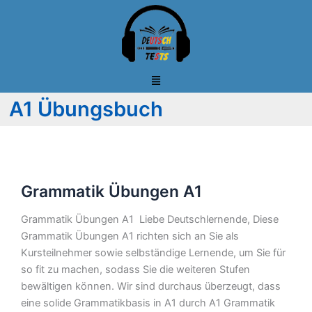
Zum
Inhalt
springen
A1 Übungsbuch
Grammatik
Grammatik Übungen A1
Übungen
A1
Grammatik Übungen A1 Liebe Deutschlernende, Diese
Grammatik Übungen A1 richten sich an Sie als
Kursteilnehmer sowie selbständige Lernende, um Sie für
so fit zu machen, sodass Sie die weiteren Stufen
bewältigen können. Wir sind durchaus überzeugt, dass
eine solide Grammatikbasis in A1 durch A1 Grammatik