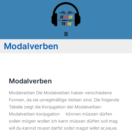
Zum
Inhalt
springen
Modalverben
Modalverben
Modalverben
Modalverben Die Modalverben haben verschiedene
Formen, da sie unreglmäßige Verben sind. Die folgende
Tabelle zeigt die Konjugation der Modalverben:
Modalverben konjugation können müssen dürfen
sollen mögen wollen ich kann müssen dürfen soll mag
will du kannst musst darfst sollst magst willst er,sie,es