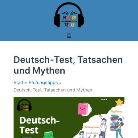
Zum
Inhalt
springen
Deutsch-Test, Tatsachen
und Mythen
Start
Prüfungstipps
Deutsch-Test, Tatsachen und Mythen