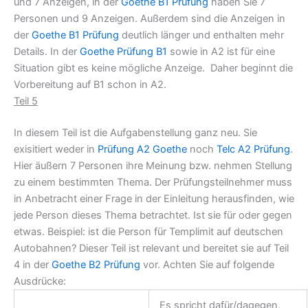
und 7 Anzeigen, in der
Goethe B1 Prüfung
haben Sie 7
Personen und 9 Anzeigen. Außerdem sind die Anzeigen in
der
Goethe B1 Prüfung
deutlich länger und enthalten mehr
Details. In der
Goethe Prüfung B1
sowie in A2 ist für eine
Situation gibt es keine mögliche Anzeige. Daher beginnt die
Vorbereitung auf B1 schon in A2.
Teil 5
In diesem Teil ist die Aufgabenstellung ganz neu. Sie
exisitiert weder in
Prüfung A2 Goethe
noch
Telc A2 Prüfung
.
Hier äußern 7 Personen ihre Meinung bzw. nehmen Stellung
zu einem bestimmten Thema. Der Prüfungsteilnehmer muss
in Anbetracht einer Frage in der Einleitung herausfinden, wie
jede Person dieses Thema betrachtet. Ist sie für oder gegen
etwas. Beispiel: ist die Person für Templimit auf deutschen
Autobahnen? Dieser Teil ist relevant und bereitet sie auf Teil
4 in der
Goethe B2 Prüfung
vor. Achten Sie auf folgende
Ausdrücke:
Es spricht dafür/dagegen,