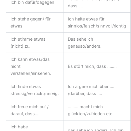
Ich bin dafür/dagegen.
dass……
Ich stehe gegen/ für
Ich halte etwas für
etwas
sinnlos/falsch/sinnvoll/richtig
Ich stimme etwas
Das sehe ich
(nicht) zu.
genauso/anders.
Ich kann etwas/das
nicht
Es stört mich, dass ……..
verstehen/einsehen.
Ich finde etwas
Ich ärgere mich über ….
stressig/verrückt/nervig.
/darüber, dass ….
Ich freue mich auf /
……… macht mich
darauf, dass….
glücklich/zufrieden etc.
Ich habe
das sehe ich anders. Ich bin